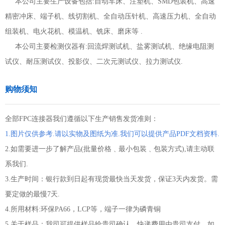
本公司主要生产设备包括:自动车床、注塑机、SMD包装机、高速
精密冲床、端子机、线切割机、全自动压针机、高速压力机、全自动
组装机、电火花机、模温机、铣床、磨床等 .
本公司主要检测仪器有:回流焊测试机、盐雾测试机、绝缘电阻测
试仪、耐压测试仪、投影仪、二次元测试仪、拉力测试仪.
购物须知
全部FPC连接器我们遵循以下生产销售发货准则：
1.图片仅供参考.请以实物及图纸为准.我们可以提供产品PDF文档资料.
2.如需要进一步了解产品(批量价格﹑最小包装﹑包装方式),请主动联
系我们.
3.生产时间：银行款到日起有现货最快当天发货，保证3天内发货。需
要定做的最慢7天.
4.所用材料:环保PA66，LCP等，端子一律为磷青铜
5.关于样品：我司可提供样品给贵司确认，快递费用由贵司支付，如