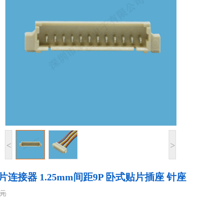
<
>
片连接器 1.25mm间距9P 卧式贴片插座 针座
0元