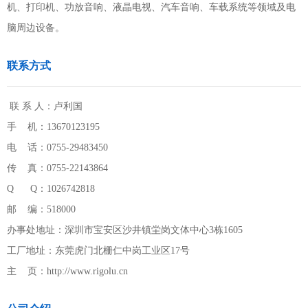
机、打印机、功放音响、液晶电视、汽车音响、车载系统等领域及电
脑周边设备。
联系方式
联 系 人：卢利国
手 机：13670123195
电 话：0755-29483450
传 真：0755-22143864
Q Q：1026742818
邮 编：518000
办事处地址：深圳市宝安区沙井镇坣岗文体中心3栋1605
工厂地址：东莞虎门北栅仁中岗工业区17号
主 页：http://www.rigolu.cn